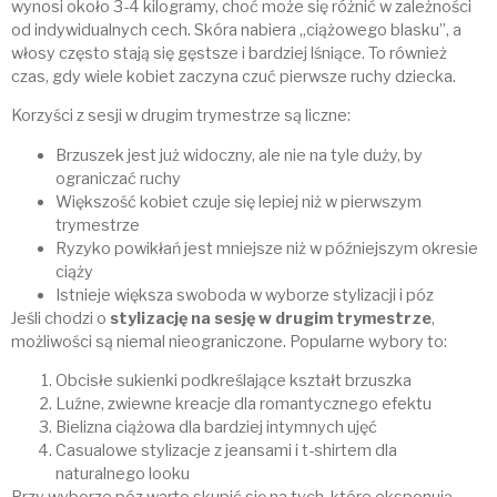
wynosi około 3-4 kilogramy, choć może się różnić w zależności
od indywidualnych cech. Skóra nabiera „ciążowego blasku”, a
włosy często stają się gęstsze i bardziej lśniące. To również
czas, gdy wiele kobiet zaczyna czuć pierwsze ruchy dziecka.
Korzyści z sesji w drugim trymestrze są liczne:
Brzuszek jest już widoczny, ale nie na tyle duży, by
ograniczać ruchy
Większość kobiet czuje się lepiej niż w pierwszym
trymestrze
Ryzyko powikłań jest mniejsze niż w późniejszym okresie
ciąży
Istnieje większa swoboda w wyborze stylizacji i póz
Jeśli chodzi o
stylizację na sesję w drugim trymestrze
,
możliwości są niemal nieograniczone. Popularne wybory to:
Obcisłe sukienki podkreślające kształt brzuszka
Luźne, zwiewne kreacje dla romantycznego efektu
Bielizna ciążowa dla bardziej intymnych ujęć
Casualowe stylizacje z jeansami i t-shirtem dla
naturalnego looku