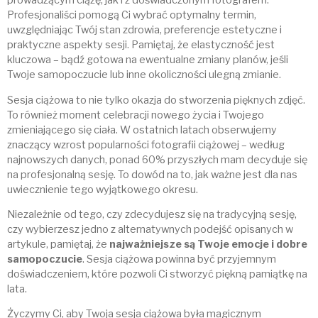
prowadzącym ciążę, jak i z doświadczonym fotografem.
Profesjonaliści pomogą Ci wybrać optymalny termin,
uwzględniając Twój stan zdrowia, preferencje estetyczne i
praktyczne aspekty sesji. Pamiętaj, że elastyczność jest
kluczowa – bądź gotowa na ewentualne zmiany planów, jeśli
Twoje samopoczucie lub inne okoliczności ulegną zmianie.
Sesja ciążowa to nie tylko okazja do stworzenia pięknych zdjęć.
To również moment celebracji nowego życia i Twojego
zmieniającego się ciała. W ostatnich latach obserwujemy
znaczący wzrost popularności fotografii ciążowej – według
najnowszych danych, ponad 60% przyszłych mam decyduje się
na profesjonalną sesję. To dowód na to, jak ważne jest dla nas
uwiecznienie tego wyjątkowego okresu.
Niezależnie od tego, czy zdecydujesz się na tradycyjną sesję,
czy wybierzesz jedno z alternatywnych podejść opisanych w
artykule, pamiętaj, że
najważniejsze są Twoje emocje i dobre
samopoczucie
. Sesja ciążowa powinna być przyjemnym
doświadczeniem, które pozwoli Ci stworzyć piękną pamiątkę na
lata.
Życzymy Ci, aby Twoja sesja ciążowa była magicznym