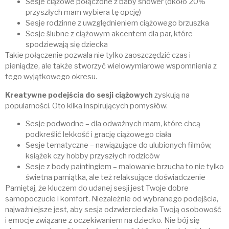
Sesje ciążowe połączone z baby shower (około 20%
przyszłych mam wybiera tę opcję)
Sesje rodzinne z uwzględnieniem ciążowego brzuszka
Sesje ślubne z ciążowym akcentem dla par, które
spodziewają się dziecka
Takie połączenie pozwala nie tylko zaoszczędzić czas i
pieniądze, ale także stworzyć wielowymiarowe wspomnienia z
tego wyjątkowego okresu.
Kreatywne podejścia do sesji ciążowych
zyskują na
popularności. Oto kilka inspirujących pomysłów:
Sesje podwodne – dla odważnych mam, które chcą
podkreślić lekkość i grację ciążowego ciała
Sesje tematyczne – nawiązujące do ulubionych filmów,
książek czy hobby przyszłych rodziców
Sesje z body paintingiem – malowanie brzucha to nie tylko
świetna pamiątka, ale też relaksujące doświadczenie
Pamiętaj, że kluczem do udanej sesji jest Twoje dobre
samopoczucie i komfort. Niezależnie od wybranego podejścia,
najważniejsze jest, aby sesja odzwierciedlała Twoją osobowość
i emocje związane z oczekiwaniem na dziecko. Nie bój się