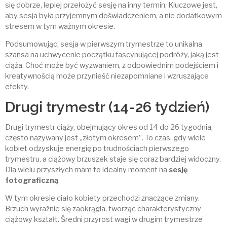
się dobrze, lepiej przełożyć sesję na inny termin. Kluczowe jest,
aby sesja była przyjemnym doświadczeniem, a nie dodatkowym
stresem w tym ważnym okresie.
Podsumowując, sesja w pierwszym trymestrze to unikalna
szansa na uchwycenie początku fascynującej podróży, jaką jest
ciąża. Choć może być wyzwaniem, z odpowiednim podejściem i
kreatywnością może przynieść niezapomniane i wzruszające
efekty.
Drugi trymestr (14-26 tydzień)
Drugi trymestr ciąży, obejmujący okres od 14 do 26 tygodnia,
często nazywany jest „złotym okresem”. To czas, gdy wiele
kobiet odzyskuje energię po trudnościach pierwszego
trymestru, a ciążowy brzuszek staje się coraz bardziej widoczny.
Dla wielu przyszłych mam to idealny moment na
sesję
fotograficzną
.
W tym okresie ciało kobiety przechodzi znaczące zmiany.
Brzuch wyraźnie się zaokrągla, tworząc charakterystyczny
ciążowy kształt. Średni przyrost wagi w drugim trymestrze