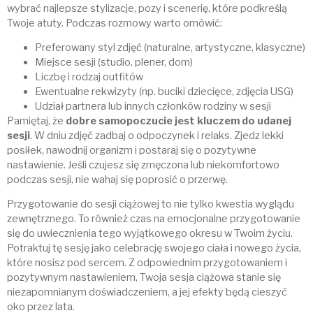
wybrać najlepsze stylizacje, pozy i scenerię, które podkreślą
Twoje atuty. Podczas rozmowy warto omówić:
Preferowany styl zdjęć (naturalne, artystyczne, klasyczne)
Miejsce sesji (studio, plener, dom)
Liczbę i rodzaj outfitów
Ewentualne rekwizyty (np. buciki dziecięce, zdjęcia USG)
Udział partnera lub innych członków rodziny w sesji
Pamiętaj, że
dobre samopoczucie jest kluczem do udanej
sesji
. W dniu zdjęć zadbaj o odpoczynek i relaks. Zjedz lekki
posiłek, nawodnij organizm i postaraj się o pozytywne
nastawienie. Jeśli czujesz się zmęczona lub niekomfortowo
podczas sesji, nie wahaj się poprosić o przerwę.
Przygotowanie do sesji ciążowej to nie tylko kwestia wyglądu
zewnętrznego. To również czas na emocjonalne przygotowanie
się do uwiecznienia tego wyjątkowego okresu w Twoim życiu.
Potraktuj tę sesję jako celebrację swojego ciała i nowego życia,
które nosisz pod sercem. Z odpowiednim przygotowaniem i
pozytywnym nastawieniem, Twoja sesja ciążowa stanie się
niezapomnianym doświadczeniem, a jej efekty będą cieszyć
oko przez lata.