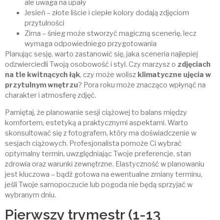
ale uwaga na upały
Jesień – złote liście i ciepłe kolory dodają zdjęciom
przytulności
Zima – śnieg może stworzyć magiczną scenerię, lecz
wymaga odpowiedniego przygotowania
Planując sesję, warto zastanowić się, jaka sceneria najlepiej
odzwierciedli Twoją osobowość i styl. Czy marzysz o
zdjęciach
na tle kwitnących łąk
, czy może wolisz
klimatyczne ujęcia w
przytulnym wnętrzu
? Pora roku może znacząco wpłynąć na
charakter i atmosferę zdjęć.
Pamiętaj, że planowanie sesji ciążowej to balans między
komfortem, estetyką a praktycznymi aspektami. Warto
skonsultować się z fotografem, który ma doświadczenie w
sesjach ciążowych. Profesjonalista pomoże Ci wybrać
optymalny termin, uwzględniając Twoje preferencje, stan
zdrowia oraz warunki zewnętrzne. Elastyczność w planowaniu
jest kluczowa – bądź gotowa na ewentualne zmiany terminu,
jeśli Twoje samopoczucie lub pogoda nie będą sprzyjać w
wybranym dniu.
Pierwszy trymestr (1-13