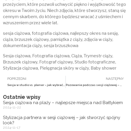
przeżyciem, które pozwoli uchwycić piękno i wyjątkowość tego
okresu w Twoim życiu. Niech zdjęcia, które stworzysz, staną się
cennym skarbem, do którego będziesz wracać z uśmiechem i
wzruszeniem przez wiele lat.
sesja ciążowa, fotografia ciążowa, najlepszy okres na sesję,
ciąża, brzuszek ciążowy, pamiątka z ciąży, zdjęcia w ciąży,
dokumentacja ciąży, sesja brzuszkowa
Sesja ciążowa, Fotografia ciążowa, Ciąża, Trymestr ciąży,
Brzuszek ciążowy, Fotograf ciążowy, Studio fotograficzne,
Stylizacja ciążowa, Pielęgnacja skóry w ciąży, Baby shower
POPRZEDNI
NASTĘPNY
Sesja w studio vs. plener – jak wybrać odpowiednią opcję?
Pozowanie podczas sesji ciążowej – wskazówki dla początkujących
Ostatnie wpisy
Sesja ciążowa na plaży – najlepsze miejsca nad Bałtykiem
2024-11-22
Stylizacja partnera w sesji ciążowej – jak stworzyć spójny
look?
2024-11-17