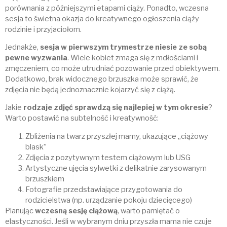
porównania z późniejszymi etapami ciąży. Ponadto, wczesna
sesja to świetna okazja do kreatywnego ogłoszenia ciąży
rodzinie i przyjaciołom.
Jednakże,
sesja w pierwszym trymestrze niesie ze sobą
pewne wyzwania
. Wiele kobiet zmaga się z mdłościami i
zmęczeniem, co może utrudniać pozowanie przed obiektywem.
Dodatkowo, brak widocznego brzuszka może sprawić, że
zdjęcia nie będą jednoznacznie kojarzyć się z ciążą.
Jakie
rodzaje zdjęć sprawdzą się najlepiej w tym okresie
?
Warto postawić na subtelność i kreatywność:
Zbliżenia na twarz przyszłej mamy, ukazujące „ciążowy
blask”
Zdjęcia z pozytywnym testem ciążowym lub USG
Artystyczne ujęcia sylwetki z delikatnie zarysowanym
brzuszkiem
Fotografie przedstawiające przygotowania do
rodzicielstwa (np. urządzanie pokoju dziecięcego)
Planując
wczesną sesję ciążową
, warto pamiętać o
elastyczności. Jeśli w wybranym dniu przyszła mama nie czuje