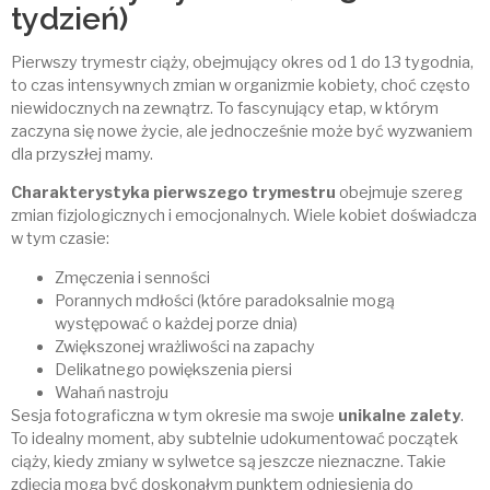
tydzień)
Pierwszy trymestr ciąży, obejmujący okres od 1 do 13 tygodnia,
to czas intensywnych zmian w organizmie kobiety, choć często
niewidocznych na zewnątrz. To fascynujący etap, w którym
zaczyna się nowe życie, ale jednocześnie może być wyzwaniem
dla przyszłej mamy.
Charakterystyka pierwszego trymestru
obejmuje szereg
zmian fizjologicznych i emocjonalnych. Wiele kobiet doświadcza
w tym czasie:
Zmęczenia i senności
Porannych mdłości (które paradoksalnie mogą
występować o każdej porze dnia)
Zwiększonej wrażliwości na zapachy
Delikatnego powiększenia piersi
Wahań nastroju
Sesja fotograficzna w tym okresie ma swoje
unikalne zalety
.
To idealny moment, aby subtelnie udokumentować początek
ciąży, kiedy zmiany w sylwetce są jeszcze nieznaczne. Takie
zdjęcia mogą być doskonałym punktem odniesienia do