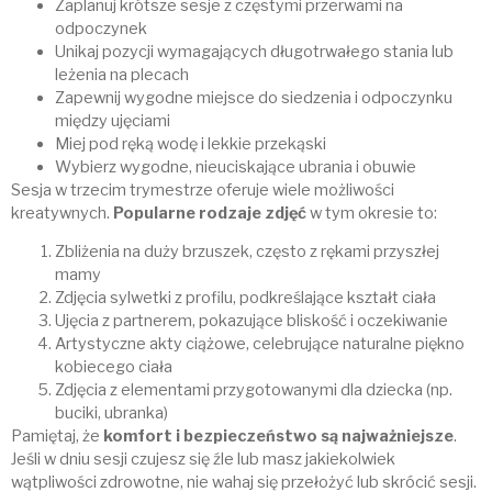
Zaplanuj krótsze sesje z częstymi przerwami na
odpoczynek
Unikaj pozycji wymagających długotrwałego stania lub
leżenia na plecach
Zapewnij wygodne miejsce do siedzenia i odpoczynku
między ujęciami
Miej pod ręką wodę i lekkie przekąski
Wybierz wygodne, nieuciskające ubrania i obuwie
Sesja w trzecim trymestrze oferuje wiele możliwości
kreatywnych.
Popularne rodzaje zdjęć
w tym okresie to:
Zbliżenia na duży brzuszek, często z rękami przyszłej
mamy
Zdjęcia sylwetki z profilu, podkreślające kształt ciała
Ujęcia z partnerem, pokazujące bliskość i oczekiwanie
Artystyczne akty ciążowe, celebrujące naturalne piękno
kobiecego ciała
Zdjęcia z elementami przygotowanymi dla dziecka (np.
buciki, ubranka)
Pamiętaj, że
komfort i bezpieczeństwo są najważniejsze
.
Jeśli w dniu sesji czujesz się źle lub masz jakiekolwiek
wątpliwości zdrowotne, nie wahaj się przełożyć lub skrócić sesji.