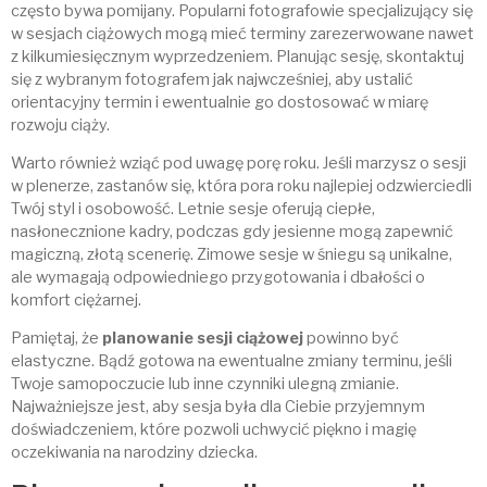
często bywa pomijany. Popularni fotografowie specjalizujący się
w sesjach ciążowych mogą mieć terminy zarezerwowane nawet
z kilkumiesięcznym wyprzedzeniem. Planując sesję, skontaktuj
się z wybranym fotografem jak najwcześniej, aby ustalić
orientacyjny termin i ewentualnie go dostosować w miarę
rozwoju ciąży.
Warto również wziąć pod uwagę porę roku. Jeśli marzysz o sesji
w plenerze, zastanów się, która pora roku najlepiej odzwierciedli
Twój styl i osobowość. Letnie sesje oferują ciepłe,
nasłonecznione kadry, podczas gdy jesienne mogą zapewnić
magiczną, złotą scenerię. Zimowe sesje w śniegu są unikalne,
ale wymagają odpowiedniego przygotowania i dbałości o
komfort ciężarnej.
Pamiętaj, że
planowanie sesji ciążowej
powinno być
elastyczne. Bądź gotowa na ewentualne zmiany terminu, jeśli
Twoje samopoczucie lub inne czynniki ulegną zmianie.
Najważniejsze jest, aby sesja była dla Ciebie przyjemnym
doświadczeniem, które pozwoli uchwycić piękno i magię
oczekiwania na narodziny dziecka.