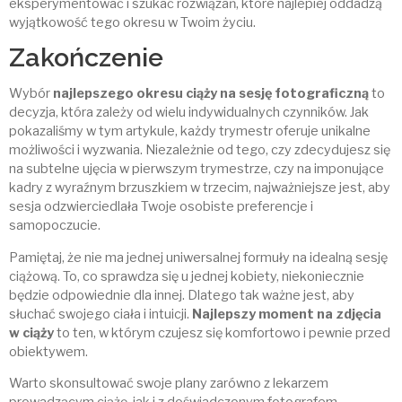
eksperymentować i szukać rozwiązań, które najlepiej oddadzą
wyjątkowość tego okresu w Twoim życiu.
Zakończenie
Wybór
najlepszego okresu ciąży na sesję fotograficzną
to
decyzja, która zależy od wielu indywidualnych czynników. Jak
pokazaliśmy w tym artykule, każdy trymestr oferuje unikalne
możliwości i wyzwania. Niezależnie od tego, czy zdecydujesz się
na subtelne ujęcia w pierwszym trymestrze, czy na imponujące
kadry z wyraźnym brzuszkiem w trzecim, najważniejsze jest, aby
sesja odzwierciedlała Twoje osobiste preferencje i
samopoczucie.
Pamiętaj, że nie ma jednej uniwersalnej formuły na idealną sesję
ciążową. To, co sprawdza się u jednej kobiety, niekoniecznie
będzie odpowiednie dla innej. Dlatego tak ważne jest, aby
słuchać swojego ciała i intuicji.
Najlepszy moment na zdjęcia
w ciąży
to ten, w którym czujesz się komfortowo i pewnie przed
obiektywem.
Warto skonsultować swoje plany zarówno z lekarzem