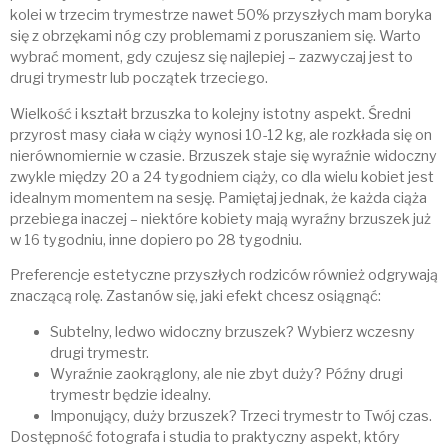
kolei w trzecim trymestrze nawet 50% przyszłych mam boryka
się z obrzękami nóg czy problemami z poruszaniem się. Warto
wybrać moment, gdy czujesz się najlepiej – zazwyczaj jest to
drugi trymestr lub początek trzeciego.
Wielkość i kształt brzuszka to kolejny istotny aspekt. Średni
przyrost masy ciała w ciąży wynosi 10-12 kg, ale rozkłada się on
nierównomiernie w czasie. Brzuszek staje się wyraźnie widoczny
zwykle między 20 a 24 tygodniem ciąży, co dla wielu kobiet jest
idealnym momentem na sesję. Pamiętaj jednak, że każda ciąża
przebiega inaczej – niektóre kobiety mają wyraźny brzuszek już
w 16 tygodniu, inne dopiero po 28 tygodniu.
Preferencje estetyczne przyszłych rodziców również odgrywają
znaczącą rolę. Zastanów się, jaki efekt chcesz osiągnąć:
Subtelny, ledwo widoczny brzuszek? Wybierz wczesny
drugi trymestr.
Wyraźnie zaokrąglony, ale nie zbyt duży? Późny drugi
trymestr będzie idealny.
Imponujący, duży brzuszek? Trzeci trymestr to Twój czas.
Dostępność fotografa i studia to praktyczny aspekt, który