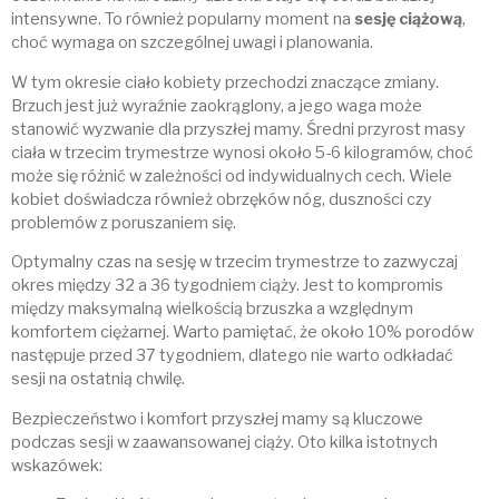
intensywne. To również popularny moment na
sesję ciążową
,
choć wymaga on szczególnej uwagi i planowania.
W tym okresie ciało kobiety przechodzi znaczące zmiany.
Brzuch jest już wyraźnie zaokrąglony, a jego waga może
stanowić wyzwanie dla przyszłej mamy. Średni przyrost masy
ciała w trzecim trymestrze wynosi około 5-6 kilogramów, choć
może się różnić w zależności od indywidualnych cech. Wiele
kobiet doświadcza również obrzęków nóg, duszności czy
problemów z poruszaniem się.
Optymalny czas na sesję w trzecim trymestrze to zazwyczaj
okres między 32 a 36 tygodniem ciąży. Jest to kompromis
między maksymalną wielkością brzuszka a względnym
komfortem ciężarnej. Warto pamiętać, że około 10% porodów
następuje przed 37 tygodniem, dlatego nie warto odkładać
sesji na ostatnią chwilę.
Bezpieczeństwo i komfort przyszłej mamy są kluczowe
podczas sesji w zaawansowanej ciąży. Oto kilka istotnych
wskazówek: