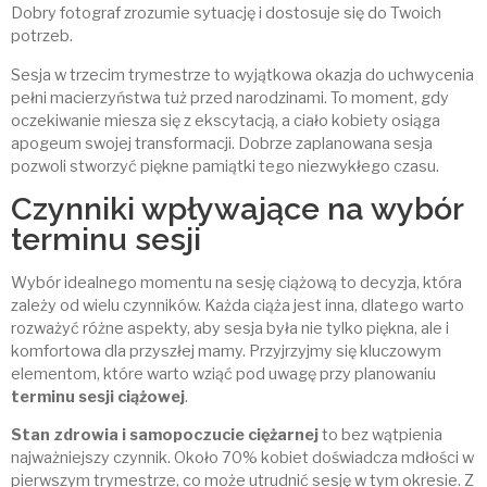
Dobry fotograf zrozumie sytuację i dostosuje się do Twoich
potrzeb.
Sesja w trzecim trymestrze to wyjątkowa okazja do uchwycenia
pełni macierzyństwa tuż przed narodzinami. To moment, gdy
oczekiwanie miesza się z ekscytacją, a ciało kobiety osiąga
apogeum swojej transformacji. Dobrze zaplanowana sesja
pozwoli stworzyć piękne pamiątki tego niezwykłego czasu.
Czynniki wpływające na wybór
terminu sesji
Wybór idealnego momentu na sesję ciążową to decyzja, która
zależy od wielu czynników. Każda ciąża jest inna, dlatego warto
rozważyć różne aspekty, aby sesja była nie tylko piękna, ale i
komfortowa dla przyszłej mamy. Przyjrzyjmy się kluczowym
elementom, które warto wziąć pod uwagę przy planowaniu
terminu sesji ciążowej
.
Stan zdrowia i samopoczucie ciężarnej
to bez wątpienia
najważniejszy czynnik. Około 70% kobiet doświadcza mdłości w
pierwszym trymestrze, co może utrudnić sesję w tym okresie. Z