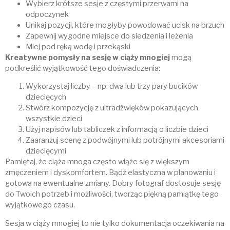
Wybierz krótsze sesje z częstymi przerwami na
odpoczynek
Unikaj pozycji, które mogłyby powodować ucisk na brzuch
Zapewnij wygodne miejsce do siedzenia i leżenia
Miej pod ręką wodę i przekąski
Kreatywne pomysły na sesję w ciąży mnogiej
mogą
podkreślić wyjątkowość tego doświadczenia:
Wykorzystaj liczby – np. dwa lub trzy pary bucików
dziecięcych
Stwórz kompozycję z ultradźwięków pokazujących
wszystkie dzieci
Użyj napisów lub tabliczek z informacją o liczbie dzieci
Zaaranżuj scenę z podwójnymi lub potrójnymi akcesoriami
dziecięcymi
Pamiętaj, że ciąża mnoga często wiąże się z większym
zmęczeniem i dyskomfortem. Bądź elastyczna w planowaniu i
gotowa na ewentualne zmiany. Dobry fotograf dostosuje sesję
do Twoich potrzeb i możliwości, tworząc piękną pamiątkę tego
wyjątkowego czasu.
Sesja w ciąży mnogiej to nie tylko dokumentacja oczekiwania na