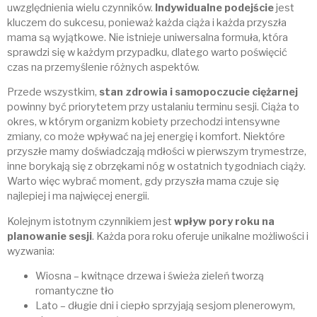
uwzględnienia wielu czynników.
Indywidualne podejście
jest
kluczem do sukcesu, ponieważ każda ciąża i każda przyszła
mama są wyjątkowe. Nie istnieje uniwersalna formuła, która
sprawdzi się w każdym przypadku, dlatego warto poświęcić
czas na przemyślenie różnych aspektów.
Przede wszystkim,
stan zdrowia i samopoczucie ciężarnej
powinny być priorytetem przy ustalaniu terminu sesji. Ciąża to
okres, w którym organizm kobiety przechodzi intensywne
zmiany, co może wpływać na jej energię i komfort. Niektóre
przyszłe mamy doświadczają mdłości w pierwszym trymestrze,
inne borykają się z obrzękami nóg w ostatnich tygodniach ciąży.
Warto więc wybrać moment, gdy przyszła mama czuje się
najlepiej i ma najwięcej energii.
Kolejnym istotnym czynnikiem jest
wpływ pory roku na
planowanie sesji
. Każda pora roku oferuje unikalne możliwości i
wyzwania:
Wiosna – kwitnące drzewa i świeża zieleń tworzą
romantyczne tło
Lato – długie dni i ciepło sprzyjają sesjom plenerowym,