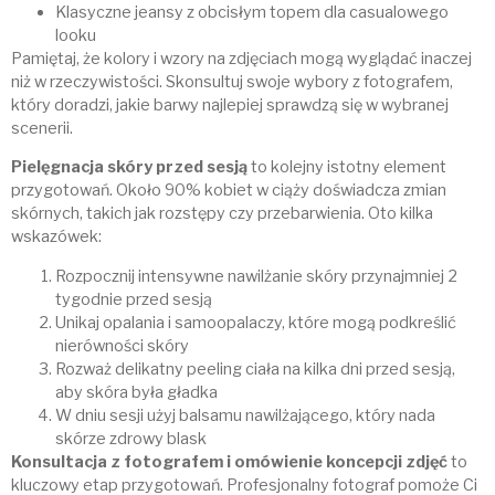
Klasyczne jeansy z obcisłym topem dla casualowego
looku
Pamiętaj, że kolory i wzory na zdjęciach mogą wyglądać inaczej
niż w rzeczywistości. Skonsultuj swoje wybory z fotografem,
który doradzi, jakie barwy najlepiej sprawdzą się w wybranej
scenerii.
Pielęgnacja skóry przed sesją
to kolejny istotny element
przygotowań. Około 90% kobiet w ciąży doświadcza zmian
skórnych, takich jak rozstępy czy przebarwienia. Oto kilka
wskazówek:
Rozpocznij intensywne nawilżanie skóry przynajmniej 2
tygodnie przed sesją
Unikaj opalania i samoopalaczy, które mogą podkreślić
nierówności skóry
Rozważ delikatny peeling ciała na kilka dni przed sesją,
aby skóra była gładka
W dniu sesji użyj balsamu nawilżającego, który nada
skórze zdrowy blask
Konsultacja z fotografem i omówienie koncepcji zdjęć
to
kluczowy etap przygotowań. Profesjonalny fotograf pomoże Ci