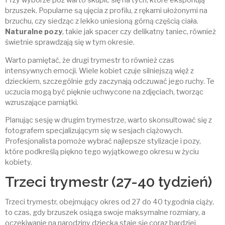
Przy wyborze póz warto skupić się na tych, które eksponują
brzuszek. Popularne są ujęcia z profilu, z rękami ułożonymi na
brzuchu, czy siedząc z lekko uniesioną górną częścią ciała.
Naturalne pozy
, takie jak spacer czy delikatny taniec, również
świetnie sprawdzają się w tym okresie.
Warto pamiętać, że drugi trymestr to również czas
intensywnych emocji. Wiele kobiet czuje silniejszą więź z
dzieckiem, szczególnie gdy zaczynają odczuwać jego ruchy. Te
uczucia mogą być pięknie uchwycone na zdjęciach, tworząc
wzruszające pamiątki.
Planując sesję w drugim trymestrze, warto skonsultować się z
fotografem specjalizującym się w sesjach ciążowych.
Profesjonalista pomoże wybrać najlepsze stylizacje i pozy,
które podkreślą piękno tego wyjątkowego okresu w życiu
kobiety.
Trzeci trymestr (27-40 tydzień)
Trzeci trymestr, obejmujący okres od 27 do 40 tygodnia ciąży,
to czas, gdy brzuszek osiąga swoje maksymalne rozmiary, a
oczekiwanie na narodziny dziecka staje się coraz bardziej